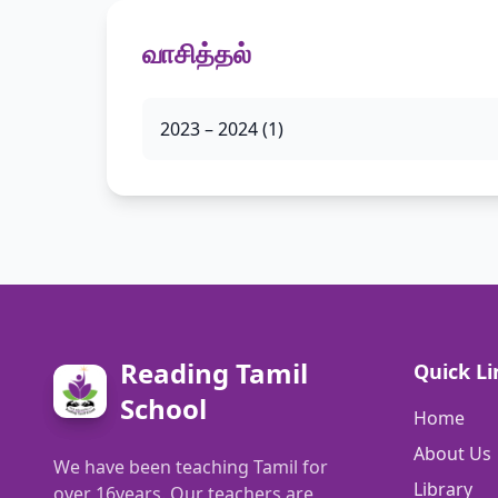
வாசித்தல்
2023 – 2024 (1)
Reading Tamil
Quick Li
School
Home
About Us
We have been teaching Tamil for
Library
over 16years. Our teachers are