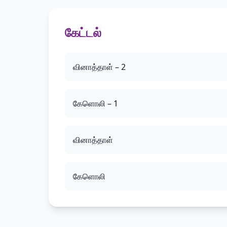
கேட்டல்
வினாத்தாள் – 2
கேளொலி – 1
வினாத்தாள்
கேளொலி