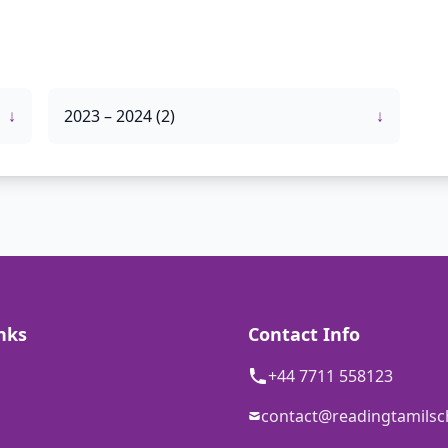
↓
2023 – 2024 (2)
↓
nks
Contact Info
+44 7711 558123
contact@readingtamilsc