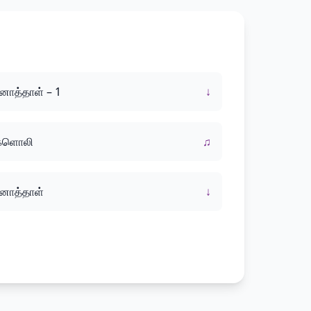
னாத்தாள் – 1
↓
ேளொலி
♫
னாத்தாள்
↓