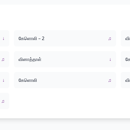
↓
கேளொலி – 2
♫
வி
♫
வினாத்தாள்
↓
க
↓
கேளொலி
♫
வி
♫